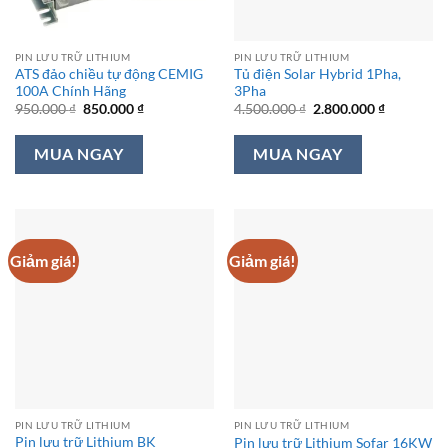
PIN LƯU TRỮ LITHIUM
PIN LƯU TRỮ LITHIUM
ATS đảo chiều tự động CEMIG
Tủ điện Solar Hybrid 1Pha,
100A Chính Hãng
3Pha
Giá
Giá
Giá
Giá
950.000
₫
850.000
₫
4.500.000
₫
2.800.000
₫
gốc
hiện
gốc
hiện
là:
tại
là:
tại
950.000 ₫.
là:
4.500.000 ₫.
là:
MUA NGAY
MUA NGAY
850.000 ₫.
2.800.000 
Giảm giá!
Giảm giá!
PIN LƯU TRỮ LITHIUM
PIN LƯU TRỮ LITHIUM
Pin lưu trữ Lithium BK
Pin lưu trữ Lithium Sofar 16KW