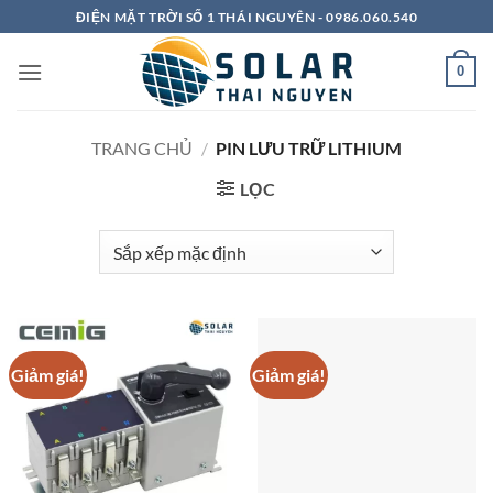
Bỏ
ĐIỆN MẶT TRỜI SỐ 1 THÁI NGUYÊN - 0986.060.540
qua
nội
0
dung
TRANG CHỦ
/
PIN LƯU TRỮ LITHIUM
LỌC
Giảm giá!
Giảm giá!