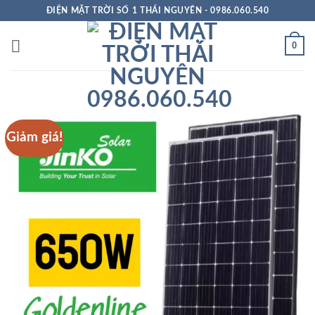
Bỏ
ĐIỆN MẶT TRỜI SỐ 1 THÁI NGUYÊN - 0986.060.540
qua
nội
0
dung
Giảm giá!