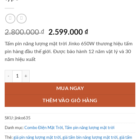
Giá
Giá
2.800.000
₫
2.599.000
₫
gốc
hiện
Tấm pin năng lượng mặt trời Jinko 650W thương hiệu tấm
là:
tại
pin hàng đầu thế giới. Được bảo hành 12 năm vật lý và 30
2.800.000 ₫.
là:
năm hiệu xuất
2.599.000 ₫.
Tấm pin năng lượng mặt trời Jinko 655W N type số lượng
MUA NGAY
THÊM VÀO GIỎ HÀNG
SKU:
jinko635
Danh mục:
Combo Điện Mặt Trời
,
Tấm pin năng lượng mặt trời
Thẻ:
giá pin năng lượng mặt trời
,
giá tấm bin năng lượng mặt trời
,
giá tấm