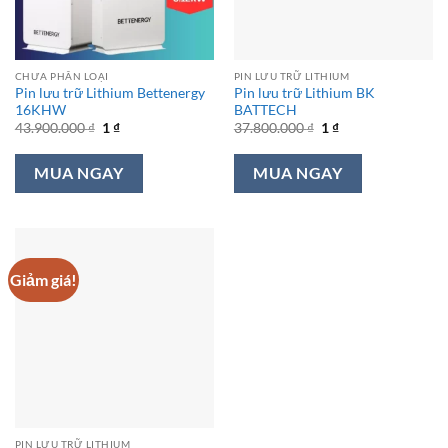
CHƯA PHÂN LOẠI
PIN LƯU TRỮ LITHIUM
Pin lưu trữ Lithium Bettenergy
Pin lưu trữ Lithium BK
16KHW
BATTECH
Giá
Giá
Giá
Giá
43.900.000
₫
1
₫
37.800.000
₫
1
₫
gốc
hiện
gốc
hiện
là:
tại
là:
tại
43.900.000 ₫.
là:
37.800.000 ₫.
là:
MUA NGAY
MUA NGAY
1 ₫.
1 ₫.
Giảm giá!
PIN LƯU TRỮ LITHIUM