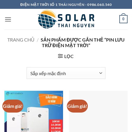
Bỏ
ĐIỆN MẶT TRỜI SỐ 1 THÁI NGUYÊN - 0986.060.540
qua
nội
0
dung
TRANG CHỦ
/
SẢN PHẨM ĐƯỢC GẮN THẺ “PIN LƯU
TRỮ ĐIỆN MẶT TRỜI”
LỌC
Giảm giá!
Giảm giá!