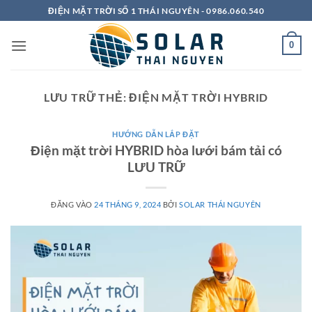
Bỏ
ĐIỆN MẶT TRỜI SỐ 1 THÁI NGUYÊN - 0986.060.540
qua
nội
0
dung
LƯU TRỮ THẺ:
ĐIỆN MẶT TRỜI HYBRID
HƯỚNG DẪN LẮP ĐẶT
Điện mặt trời HYBRID hòa lưới bám tải có
LƯU TRỮ
ĐĂNG VÀO
24 THÁNG 9, 2024
BỞI
SOLAR THÁI NGUYÊN