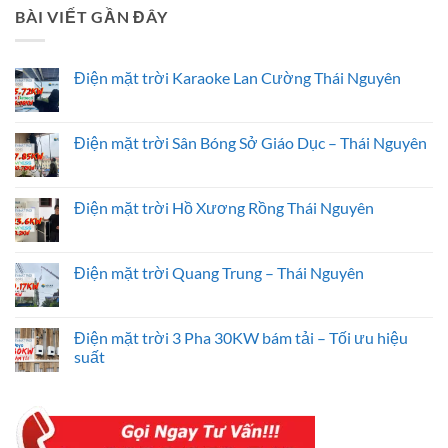
BÀI VIẾT GẦN ĐÂY
Điện mặt trời Karaoke Lan Cường Thái Nguyên
Không
có
bình
luận
Điện mặt trời Sân Bóng Sở Giáo Dục – Thái Nguyên
ở
Điện
Không
mặt
có
trời
bình
Karaoke
luận
Điện mặt trời Hồ Xương Rồng Thái Nguyên
Lan
ở
Cường
Điện
Không
Thái
mặt
có
Nguyên
trời
bình
Sân
luận
Điện mặt trời Quang Trung – Thái Nguyên
Bóng
ở
Sở
Điện
Không
Giáo
mặt
có
Dục
trời
bình
–
Hồ
luận
Điện mặt trời 3 Pha 30KW bám tải – Tối ưu hiệu
Thái
Xương
ở
suất
Nguyên
Rồng
Điện
Thái
mặt
Không
Nguyên
trời
có
Quang
bình
Trung
luận
–
ở
Thái
Điện