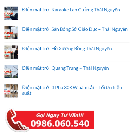
Điện mặt trời Karaoke Lan Cường Thái Nguyên
Không
có
bình
luận
Điện mặt trời Sân Bóng Sở Giáo Dục – Thái Nguyên
ở
Điện
Không
mặt
có
trời
bình
Karaoke
luận
Điện mặt trời Hồ Xương Rồng Thái Nguyên
Lan
ở
Cường
Điện
Không
Thái
mặt
có
Nguyên
trời
bình
Sân
luận
Điện mặt trời Quang Trung – Thái Nguyên
Bóng
ở
Sở
Điện
Không
Giáo
mặt
có
Dục
trời
bình
–
Hồ
luận
Điện mặt trời 3 Pha 30KW bám tải – Tối ưu hiệu
Thái
Xương
ở
suất
Nguyên
Rồng
Điện
Thái
mặt
Không
Nguyên
trời
có
Quang
bình
Trung
luận
–
ở
Thái
Điện
Nguyên
mặt
trời
3
Pha