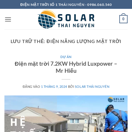
Bỏ
ĐIỆN MẶT TRỜI SỐ 1 THÁI NGUYÊN - 0986.060.540
qua
nội
0
dung
LƯU TRỮ THẺ:
ĐIỆN NĂNG LƯỢNG MẶT TRỜI
DỰ ÁN
Điện mặt trời 7.2KW Hybrid Luxpower –
Mr Hiếu
ĐĂNG VÀO
1 THÁNG 9, 2024
BỞI
SOLAR THÁI NGUYÊN