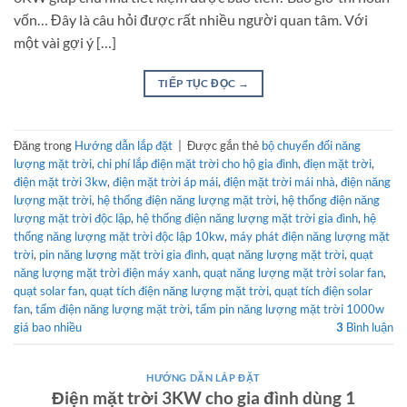
vốn… Đây là câu hỏi được rất nhiều người quan tâm. Với
một vài gợi ý […]
TIẾP TỤC ĐỌC
→
Đăng trong
Hướng dẫn lắp đặt
|
Được gắn thẻ
bộ chuyển đổi năng
lượng mặt trời
,
chi phí lắp điện mặt trời cho hộ gia đình
,
điẹn mặt trời
,
điện mặt trời 3kw
,
điện mặt trời áp mái
,
điện mặt trời mái nhà
,
điện năng
lượng mặt trời
,
hệ thống điện năng lượng mặt trời
,
hệ thống điện năng
lượng mặt trời độc lập
,
hệ thống điện năng lượng mặt trời gia đình
,
hệ
thống năng lượng mặt trời độc lập 10kw
,
máy phát điện năng lượng mặt
trời
,
pin năng lượng mặt trời gia đình
,
quạt năng lượng mặt trời
,
quạt
năng lượng mặt trời điện máy xanh
,
quạt năng lượng mặt trời solar fan
,
quạt solar fan
,
quạt tích điện năng lượng mặt trời
,
quạt tích điện solar
fan
,
tấm điện năng lượng mặt trời
,
tấm pin năng lượng mặt trời 1000w
giá bao nhiều
3
Bình luận
HƯỚNG DẪN LẮP ĐẶT
Điện mặt trời 3KW cho gia đình dùng 1