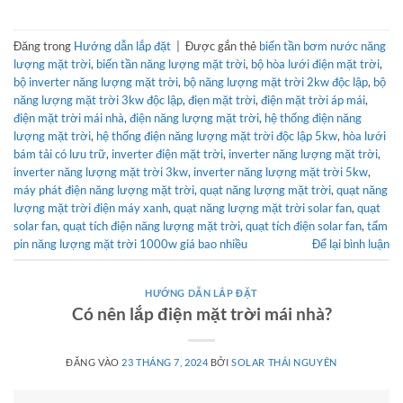
Đăng trong
Hướng dẫn lắp đặt
|
Được gắn thẻ
biến tần bơm nước năng
lượng mặt trời
,
biến tần năng lượng mặt trời
,
bộ hòa lưới điện mặt trời
,
bộ inverter năng lượng mặt trời
,
bộ năng lượng mặt trời 2kw độc lập
,
bộ
năng lượng mặt trời 3kw độc lập
,
điẹn mặt trời
,
điện mặt trời áp mái
,
điện mặt trời mái nhà
,
điện năng lượng mặt trời
,
hệ thống điện năng
lượng mặt trời
,
hệ thống điện năng lượng mặt trời độc lập 5kw
,
hòa lưới
bám tải có lưu trữ
,
inverter điện mặt trời
,
inverter năng lượng mặt trời
,
inverter năng lượng mặt trời 3kw
,
inverter năng lượng mặt trời 5kw
,
máy phát điện năng lượng mặt trời
,
quạt năng lượng mặt trời
,
quạt năng
lượng mặt trời điện máy xanh
,
quạt năng lượng mặt trời solar fan
,
quạt
solar fan
,
quạt tích điện năng lượng mặt trời
,
quạt tích điện solar fan
,
tấm
pin năng lượng mặt trời 1000w giá bao nhiều
Để lại bình luận
HƯỚNG DẪN LẮP ĐẶT
Có nên lắp điện mặt trời mái nhà?
ĐĂNG VÀO
23 THÁNG 7, 2024
BỞI
SOLAR THÁI NGUYÊN