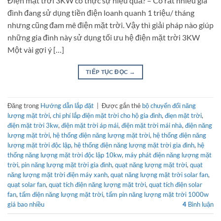
Điện mặt trời 3KW có thực sự hiệu quả? – Có rất nhiều gia
đình đang sử dụng tiền điện loanh quanh 1 triệu/ tháng
nhưng cũng đam mê điện mặt trời. Vậy thì giải pháp nào giúp
những gia đình này sử dụng tối ưu hệ điện mặt trời 3KW
Một vài gợi ý […]
TIẾP TỤC ĐỌC
→
Đăng trong
Hướng dẫn lắp đặt
|
Được gắn thẻ
bộ chuyển đổi năng
lượng mặt trời
,
chi phí lắp điện mặt trời cho hộ gia đình
,
điẹn mặt trời
,
điện mặt trời 3kw
,
điện mặt trời áp mái
,
điện mặt trời mái nhà
,
điện năng
lượng mặt trời
,
hệ thống điện năng lượng mặt trời
,
hệ thống điện năng
lượng mặt trời độc lập
,
hệ thống điện năng lượng mặt trời gia đình
,
hệ
thống năng lượng mặt trời độc lập 10kw
,
máy phát điện năng lượng mặt
trời
,
pin năng lượng mặt trời gia đình
,
quạt năng lượng mặt trời
,
quạt
năng lượng mặt trời điện máy xanh
,
quạt năng lượng mặt trời solar fan
,
quạt solar fan
,
quạt tích điện năng lượng mặt trời
,
quạt tích điện solar
fan
,
tấm điện năng lượng mặt trời
,
tấm pin năng lượng mặt trời 1000w
giá bao nhiều
4
Bình luận