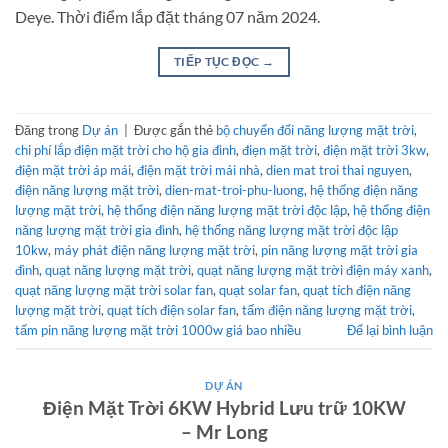
Deye. Thời điểm lắp đặt tháng 07 năm 2024.
TIẾP TỤC ĐỌC
→
Đăng trong
Dự án
|
Được gắn thẻ
bộ chuyển đổi năng lượng mặt trời
,
chi phí lắp điện mặt trời cho hộ gia đình
,
điẹn mặt trời
,
điện mặt trời 3kw
,
điện mặt trời áp mái
,
điện mặt trời mái nhà
,
dien mat troi thai nguyen
,
điện năng lượng mặt trời
,
dien-mat-troi-phu-luong
,
hệ thống điện năng
lượng mặt trời
,
hệ thống điện năng lượng mặt trời độc lập
,
hệ thống điện
năng lượng mặt trời gia đình
,
hệ thống năng lượng mặt trời độc lập
10kw
,
máy phát điện năng lượng mặt trời
,
pin năng lượng mặt trời gia
đình
,
quạt năng lượng mặt trời
,
quạt năng lượng mặt trời điện máy xanh
,
quạt năng lượng mặt trời solar fan
,
quạt solar fan
,
quạt tích điện năng
lượng mặt trời
,
quạt tích điện solar fan
,
tấm điện năng lượng mặt trời
,
tấm pin năng lượng mặt trời 1000w giá bao nhiều
Để lại bình luận
DỰ ÁN
Điện Mặt Trời 6KW Hybrid Lưu trữ 10KW
– Mr Long