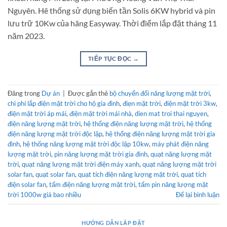
Nguyên. Hê thống sử dụng biến tần Solis 6KW hybrid và pin
lưu trữ 10Kw của hãng Easyway. Thời điểm lắp đặt tháng 11
năm 2023.
TIẾP TỤC ĐỌC
→
Đăng trong
Dự án
|
Được gắn thẻ
bộ chuyển đổi năng lượng mặt trời
,
chi phí lắp điện mặt trời cho hộ gia đình
,
điẹn mặt trời
,
điện mặt trời 3kw
,
điện mặt trời áp mái
,
điện mặt trời mái nhà
,
dien mat troi thai nguyen
,
điện năng lượng mặt trời
,
hệ thống điện năng lượng mặt trời
,
hệ thống
điện năng lượng mặt trời độc lập
,
hệ thống điện năng lượng mặt trời gia
đình
,
hệ thống năng lượng mặt trời độc lập 10kw
,
máy phát điện năng
lượng mặt trời
,
pin năng lượng mặt trời gia đình
,
quạt năng lượng mặt
trời
,
quạt năng lượng mặt trời điện máy xanh
,
quạt năng lượng mặt trời
solar fan
,
quạt solar fan
,
quạt tích điện năng lượng mặt trời
,
quạt tích
điện solar fan
,
tấm điện năng lượng mặt trời
,
tấm pin năng lượng mặt
trời 1000w giá bao nhiều
Để lại bình luận
HƯỚNG DẪN LẮP ĐẶT