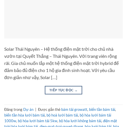
Solar Thái Nguyên – Hệ thống điện mặt trời cho chủ nhà
vườn tại Quyết Thắng – Thái Nguyên. Với trang viên rộng
rãi. Gia chủ muốn lắp một hệ thống điện mặt trời hybrid để
đảm bảo đủ điện cho 1 hộ gia đình sinh hoạt. Với yêu cầu
đơn giản như vậy, Solar […]
TIẾP TỤC ĐỌC
→
Đăng trong
Dự án
|
Được gắn thẻ
bám tải growatt
,
biến tần bám tải
,
biến tần hòa lưới bám tải
,
bộ hoà lưới bám tải
,
bộ hòa lưới bám tải
1000w
,
bộ hòa lưới bám tải 5kw
,
bộ hòa lưới không bám tải
,
điện mặt
trời hòa lưới bám tải
,
dien-mat-troi-quyet-thang
,
hòa lưới bám tải
,
hòa