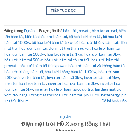
TIẾP TỤC ĐỌC
→
Đăng trong
Dự án
|
Được gắn thẻ
bám tải growatt
,
bien tan auxsol
,
biến
tần bám tải
,
biến tần hòa lưới bám tải
,
bộ hoà lưới bám tải
,
bộ hòa lưới
bám tải 1000w
,
bộ hòa lưới bám tải 5kw
,
bộ hòa lưới không bám tải
,
điện
mặt trời hòa lưới bám tải
,
dien mat troi thai nguyen
,
hòa lưới bám tải
,
hòa lưới bám tải 1000w
,
hoà lưới bám tải 1kw
,
hoà lưới bám tải 3kw
,
hòa lưới bám tải 500w
,
hòa lưới bám tải có lưu trữ
,
hòa lưới bám tải
growatt
,
hòa lưới bám tải thinkpower
,
hòa lưới bám tải và không bám tải
,
hòa lưới không bám tải
,
hòa lưới không bám tải 1000w
,
hòa lưới sun
2000w
,
inverter bám tải
,
inverter bám tải 3kw
,
inverter bám tải 5kw
,
inverter hoà lưới bám tải
,
inverter hòa lưới bám tải 3kw
,
inverter hòa
lưới bám tải 5kw
,
inverter hòa lưới bám tải có dự trữ
,
lap dien mat troi
xom tro
,
năng lượng mặt trời hòa lưới bám tải
,
pin luu tru bettenergy
,
pin
lưu trữ lithium
Để lại bình luận
DỰ ÁN
Điện mặt trời Hồ Xương Rồng Thái
Nguyên