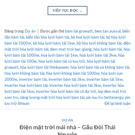
TIẾP TỤC ĐỌC
→
Đăng trong
Dự án
|
Được gắn thẻ
bám tải growatt
,
bien tan auxsol
,
biến
tần bám tải
,
biến tần hòa lưới bám tải
,
bộ hoà lưới bám tải
,
bộ hòa lưới
bám tải 1000w
,
bộ hòa lưới bám tải 5kw
,
bộ hòa lưới không bám tải
,
điện
mặt trời hòa lưới bám tải
,
dien-mat-troi-bac-giang
,
hòa lưới bám tải
,
hòa
lưới bám tải 1000w
,
hoà lưới bám tải 1kw
,
hoà lưới bám tải 3kw
,
hòa
lưới bám tải 500w
,
hòa lưới bám tải có lưu trữ
,
hòa lưới bám tải
growatt
,
hòa lưới bám tải thinkpower
,
hòa lưới bám tải và không bám tải
,
hòa lưới không bám tải
,
hòa lưới không bám tải 1000w
,
hòa lưới sun
2000w
,
inverter bám tải
,
inverter bám tải 3kw
,
inverter bám tải 5kw
,
inverter hoà lưới bám tải
,
inverter hòa lưới bám tải 3kw
,
inverter hòa
lưới bám tải 5kw
,
inverter hòa lưới bám tải có dự trữ
,
lap dien mat troi
xom tro
,
năng lượng mặt trời hòa lưới bám tải
,
pin luu tru bettenergy
,
pin
lưu trữ lithium
Để lại bình luận
DỰ ÁN
Điện mặt trời mái nhà – Gấu Đôi Thái
Nguyên