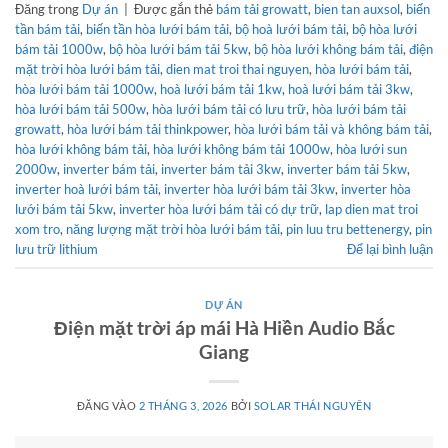
Đăng trong
Dự án
|
Được gắn thẻ
bám tải growatt
,
bien tan auxsol
,
biến
tần bám tải
,
biến tần hòa lưới bám tải
,
bộ hoà lưới bám tải
,
bộ hòa lưới
bám tải 1000w
,
bộ hòa lưới bám tải 5kw
,
bộ hòa lưới không bám tải
,
điện
mặt trời hòa lưới bám tải
,
dien mat troi thai nguyen
,
hòa lưới bám tải
,
hòa lưới bám tải 1000w
,
hoà lưới bám tải 1kw
,
hoà lưới bám tải 3kw
,
hòa lưới bám tải 500w
,
hòa lưới bám tải có lưu trữ
,
hòa lưới bám tải
growatt
,
hòa lưới bám tải thinkpower
,
hòa lưới bám tải và không bám tải
,
hòa lưới không bám tải
,
hòa lưới không bám tải 1000w
,
hòa lưới sun
2000w
,
inverter bám tải
,
inverter bám tải 3kw
,
inverter bám tải 5kw
,
inverter hoà lưới bám tải
,
inverter hòa lưới bám tải 3kw
,
inverter hòa
lưới bám tải 5kw
,
inverter hòa lưới bám tải có dự trữ
,
lap dien mat troi
xom tro
,
năng lượng mặt trời hòa lưới bám tải
,
pin luu tru bettenergy
,
pin
lưu trữ lithium
Để lại bình luận
DỰ ÁN
Điện mặt trời áp mái Hà Hiền Audio Bắc
Giang
ĐĂNG VÀO
2 THÁNG 3, 2026
BỞI
SOLAR THÁI NGUYÊN