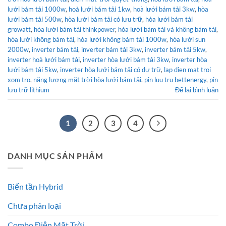
lưới bám tải 1000w
,
hoà lưới bám tải 1kw
,
hoà lưới bám tải 3kw
,
hòa
lưới bám tải 500w
,
hòa lưới bám tải có lưu trữ
,
hòa lưới bám tải
growatt
,
hòa lưới bám tải thinkpower
,
hòa lưới bám tải và không bám tải
,
hòa lưới không bám tải
,
hòa lưới không bám tải 1000w
,
hòa lưới sun
2000w
,
inverter bám tải
,
inverter bám tải 3kw
,
inverter bám tải 5kw
,
inverter hoà lưới bám tải
,
inverter hòa lưới bám tải 3kw
,
inverter hòa
lưới bám tải 5kw
,
inverter hòa lưới bám tải có dự trữ
,
lap dien mat troi
xom tro
,
năng lượng mặt trời hòa lưới bám tải
,
pin luu tru bettenergy
,
pin
lưu trữ lithium
Để lại bình luận
1
2
3
4
DANH MỤC SẢN PHẨM
Biến tần Hybrid
Chưa phân loại
Combo Điện Mặt Trời