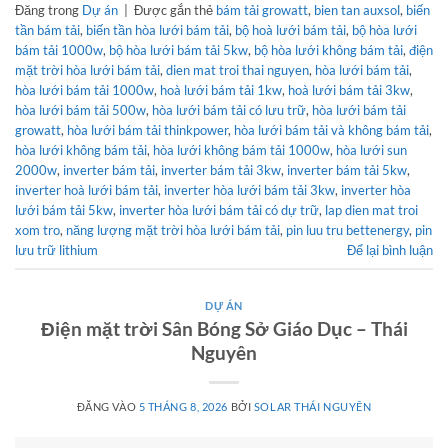
Đăng trong
Dự án
|
Được gắn thẻ
bám tải growatt
,
bien tan auxsol
,
biến
tần bám tải
,
biến tần hòa lưới bám tải
,
bộ hoà lưới bám tải
,
bộ hòa lưới
bám tải 1000w
,
bộ hòa lưới bám tải 5kw
,
bộ hòa lưới không bám tải
,
điện
mặt trời hòa lưới bám tải
,
dien mat troi thai nguyen
,
hòa lưới bám tải
,
hòa lưới bám tải 1000w
,
hoà lưới bám tải 1kw
,
hoà lưới bám tải 3kw
,
hòa lưới bám tải 500w
,
hòa lưới bám tải có lưu trữ
,
hòa lưới bám tải
growatt
,
hòa lưới bám tải thinkpower
,
hòa lưới bám tải và không bám tải
,
hòa lưới không bám tải
,
hòa lưới không bám tải 1000w
,
hòa lưới sun
2000w
,
inverter bám tải
,
inverter bám tải 3kw
,
inverter bám tải 5kw
,
inverter hoà lưới bám tải
,
inverter hòa lưới bám tải 3kw
,
inverter hòa
lưới bám tải 5kw
,
inverter hòa lưới bám tải có dự trữ
,
lap dien mat troi
xom tro
,
năng lượng mặt trời hòa lưới bám tải
,
pin luu tru bettenergy
,
pin
lưu trữ lithium
Để lại bình luận
DỰ ÁN
Điện mặt trời Sân Bóng Sở Giáo Dục – Thái
Nguyên
ĐĂNG VÀO
5 THÁNG 8, 2026
BỞI
SOLAR THÁI NGUYÊN