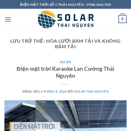
Bỏ
ĐIỆN MẶT TRỜI SỐ 1 THÁI NGUYÊN - 0986.060.540
qua
nội
0
dung
LƯU TRỮ THẺ:
HÒA LƯỚI BÁM TẢI VÀ KHÔNG
BÁM TẢI
DỰ ÁN
Điện mặt trời Karaoke Lan Cường Thái
Nguyên
ĐĂNG VÀO
6 THÁNG 8, 2026
BỞI
SOLAR THÁI NGUYÊN