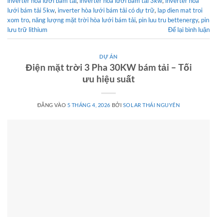
inverter hoà lưới bám tải
,
inverter hòa lưới bám tải 3kw
,
inverter hòa
lưới bám tải 5kw
,
inverter hòa lưới bám tải có dự trữ
,
lap dien mat troi
xom tro
,
năng lượng mặt trời hòa lưới bám tải
,
pin luu tru bettenergy
,
pin
lưu trữ lithium
Để lại bình luận
DỰ ÁN
Điện mặt trời 3 Pha 30KW bám tải – Tối
ưu hiệu suất
ĐĂNG VÀO
5 THÁNG 4, 2026
BỞI
SOLAR THÁI NGUYÊN