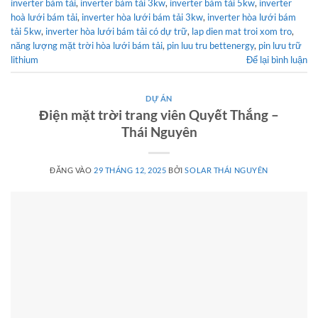
inverter bám tải
,
inverter bám tải 3kw
,
inverter bám tải 5kw
,
inverter
hoà lưới bám tải
,
inverter hòa lưới bám tải 3kw
,
inverter hòa lưới bám
tải 5kw
,
inverter hòa lưới bám tải có dự trữ
,
lap dien mat troi xom tro
,
năng lượng mặt trời hòa lưới bám tải
,
pin luu tru bettenergy
,
pin lưu trữ
lithium
Để lại bình luận
DỰ ÁN
Điện mặt trời trang viên Quyết Thắng –
Thái Nguyên
ĐĂNG VÀO
29 THÁNG 12, 2025
BỞI
SOLAR THÁI NGUYÊN