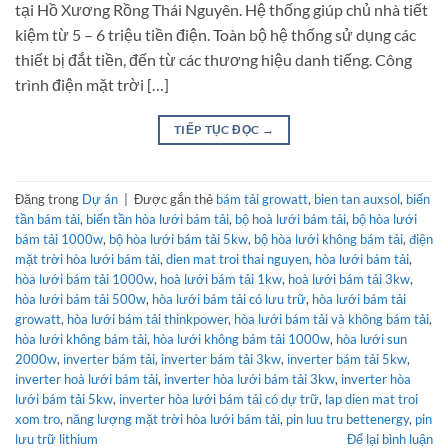
tại Hồ Xương Rồng Thái Nguyên. Hệ thống giúp chủ nhà tiết
kiệm từ 5 – 6 triệu tiền điện. Toàn bộ hệ thống sử dụng các
thiết bị đắt tiền, đến từ các thương hiệu danh tiếng. Công
trình điện mặt trời […]
TIẾP TỤC ĐỌC
→
Đăng trong
Dự án
|
Được gắn thẻ
bám tải growatt
,
bien tan auxsol
,
biến
tần bám tải
,
biến tần hòa lưới bám tải
,
bộ hoà lưới bám tải
,
bộ hòa lưới
bám tải 1000w
,
bộ hòa lưới bám tải 5kw
,
bộ hòa lưới không bám tải
,
điện
mặt trời hòa lưới bám tải
,
dien mat troi thai nguyen
,
hòa lưới bám tải
,
hòa lưới bám tải 1000w
,
hoà lưới bám tải 1kw
,
hoà lưới bám tải 3kw
,
hòa lưới bám tải 500w
,
hòa lưới bám tải có lưu trữ
,
hòa lưới bám tải
growatt
,
hòa lưới bám tải thinkpower
,
hòa lưới bám tải và không bám tải
,
hòa lưới không bám tải
,
hòa lưới không bám tải 1000w
,
hòa lưới sun
2000w
,
inverter bám tải
,
inverter bám tải 3kw
,
inverter bám tải 5kw
,
inverter hoà lưới bám tải
,
inverter hòa lưới bám tải 3kw
,
inverter hòa
lưới bám tải 5kw
,
inverter hòa lưới bám tải có dự trữ
,
lap dien mat troi
xom tro
,
năng lượng mặt trời hòa lưới bám tải
,
pin luu tru bettenergy
,
pin
lưu trữ lithium
Để lại bình luận