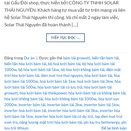
tại Gấu Đôi shop, thực hiện bởi CÔNG TY TNHH SOLAR
THÁI NGUYÊN. Khách hàng tự mua vật tư trên mạng và liên
hệ Solar Thái Nguyên thi công. Và chỉ mất 2 ngày làm việc,
Solar Thái Nguyên đã hoàn thành […]
TIẾP TỤC ĐỌC
→
Đăng trong
Dự án
|
Được gắn thẻ
bám tải growatt
,
biến tần bám tải
,
biến tần hòa lưới bám tải
,
bộ hoà lưới bám tải
,
bộ hòa lưới bám tải
1000w
,
bộ hòa lưới bám tải 5kw
,
bộ hòa lưới không bám tải
,
điện mặt
trời hòa lưới bám tải
,
dien mat troi thai nguyen
,
hòa lưới bám tải
,
hòa
lưới bám tải 1000w
,
hoà lưới bám tải 1kw
,
hoà lưới bám tải 3kw
,
hòa
lưới bám tải 500w
,
hòa lưới bám tải có lưu trữ
,
hòa lưới bám tải
growatt
,
hòa lưới bám tải thinkpower
,
hòa lưới bám tải và không bám tải
,
hòa lưới không bám tải
,
hòa lưới không bám tải 1000w
,
hòa lưới sun
2000w
,
inverter bám tải
,
inverter bám tải 3kw
,
inverter bám tải 5kw
,
inverter hoà lưới bám tải
,
inverter hòa lưới bám tải 3kw
,
inverter hòa
lưới bám tải 5kw
,
inverter hòa lưới bám tải có dự trữ
,
lap dien mat troi
xom tro
,
năng lượng mặt trời hòa lưới bám tải
,
pin luu tru bettenergy
,
pin
lưu trữ lithium
Để lại bình luận