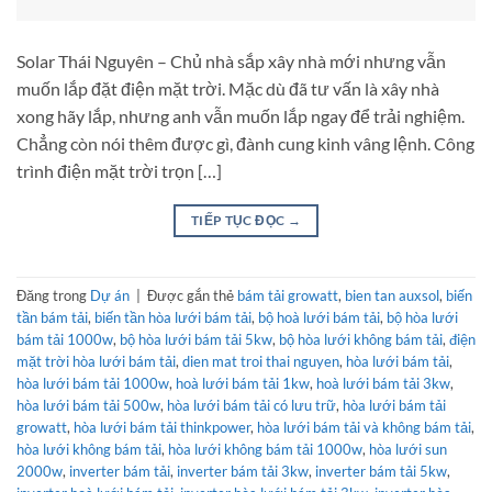
Solar Thái Nguyên – Chủ nhà sắp xây nhà mới nhưng vẫn
muốn lắp đặt điện mặt trời. Mặc dù đã tư vấn là xây nhà
xong hãy lắp, nhưng anh vẫn muốn lắp ngay để trải nghiệm.
Chẳng còn nói thêm được gì, đành cung kinh vâng lệnh. Công
trình điện mặt trời trọn […]
TIẾP TỤC ĐỌC
→
Đăng trong
Dự án
|
Được gắn thẻ
bám tải growatt
,
bien tan auxsol
,
biến
tần bám tải
,
biến tần hòa lưới bám tải
,
bộ hoà lưới bám tải
,
bộ hòa lưới
bám tải 1000w
,
bộ hòa lưới bám tải 5kw
,
bộ hòa lưới không bám tải
,
điện
mặt trời hòa lưới bám tải
,
dien mat troi thai nguyen
,
hòa lưới bám tải
,
hòa lưới bám tải 1000w
,
hoà lưới bám tải 1kw
,
hoà lưới bám tải 3kw
,
hòa lưới bám tải 500w
,
hòa lưới bám tải có lưu trữ
,
hòa lưới bám tải
growatt
,
hòa lưới bám tải thinkpower
,
hòa lưới bám tải và không bám tải
,
hòa lưới không bám tải
,
hòa lưới không bám tải 1000w
,
hòa lưới sun
2000w
,
inverter bám tải
,
inverter bám tải 3kw
,
inverter bám tải 5kw
,