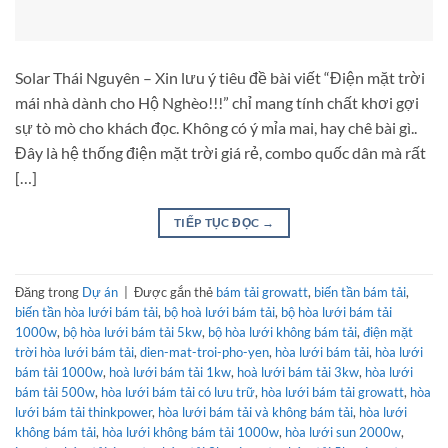
Solar Thái Nguyên – Xin lưu ý tiêu đề bài viết “Điện mặt trời
mái nhà dành cho Hộ Nghèo!!!” chỉ mang tính chất khơi gợi
sự tò mò cho khách đọc. Không có ý mỉa mai, hay chê bài gì..
Đây là hệ thống điện mặt trời giá rẻ, combo quốc dân mà rất
[…]
TIẾP TỤC ĐỌC
→
Đăng trong
Dự án
|
Được gắn thẻ
bám tải growatt
,
biến tần bám tải
,
biến tần hòa lưới bám tải
,
bộ hoà lưới bám tải
,
bộ hòa lưới bám tải
1000w
,
bộ hòa lưới bám tải 5kw
,
bộ hòa lưới không bám tải
,
điện mặt
trời hòa lưới bám tải
,
dien-mat-troi-pho-yen
,
hòa lưới bám tải
,
hòa lưới
bám tải 1000w
,
hoà lưới bám tải 1kw
,
hoà lưới bám tải 3kw
,
hòa lưới
bám tải 500w
,
hòa lưới bám tải có lưu trữ
,
hòa lưới bám tải growatt
,
hòa
lưới bám tải thinkpower
,
hòa lưới bám tải và không bám tải
,
hòa lưới
không bám tải
,
hòa lưới không bám tải 1000w
,
hòa lưới sun 2000w
,