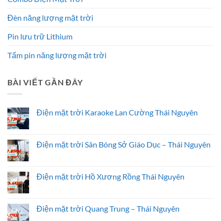
Đèn năng lượng mặt trời
Pin lưu trữ Lithium
Tấm pin năng lượng mặt trời
BÀI VIẾT GẦN ĐÂY
Điện mặt trời Karaoke Lan Cường Thái Nguyên
Không
có
bình
luận
Điện mặt trời Sân Bóng Sở Giáo Dục – Thái Nguyên
ở
Điện
Không
mặt
có
trời
bình
Karaoke
luận
Điện mặt trời Hồ Xương Rồng Thái Nguyên
Lan
ở
Cường
Điện
Không
Thái
mặt
có
Nguyên
trời
bình
Sân
luận
Điện mặt trời Quang Trung – Thái Nguyên
Bóng
ở
Sở
Điện
Không