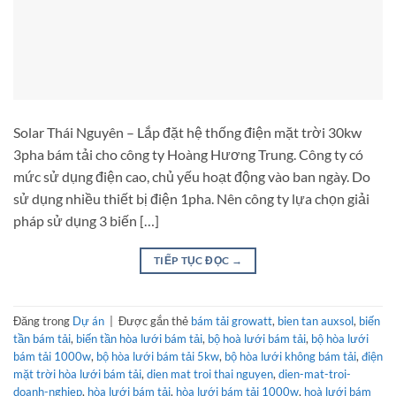
Solar Thái Nguyên – Lắp đặt hệ thống điện mặt trời 30kw
3pha bám tải cho công ty Hoàng Hương Trung. Công ty có
mức sử dụng điện cao, chủ yếu hoạt động vào ban ngày. Do
sử dụng nhiều thiết bị điện 1pha. Nên công ty lựa chọn giải
pháp sử dụng 3 biến […]
TIẾP TỤC ĐỌC
→
Đăng trong
Dự án
|
Được gắn thẻ
bám tải growatt
,
bien tan auxsol
,
biến
tần bám tải
,
biến tần hòa lưới bám tải
,
bộ hoà lưới bám tải
,
bộ hòa lưới
bám tải 1000w
,
bộ hòa lưới bám tải 5kw
,
bộ hòa lưới không bám tải
,
điện
mặt trời hòa lưới bám tải
,
dien mat troi thai nguyen
,
dien-mat-troi-
doanh-nghiep
,
hòa lưới bám tải
,
hòa lưới bám tải 1000w
,
hoà lưới bám