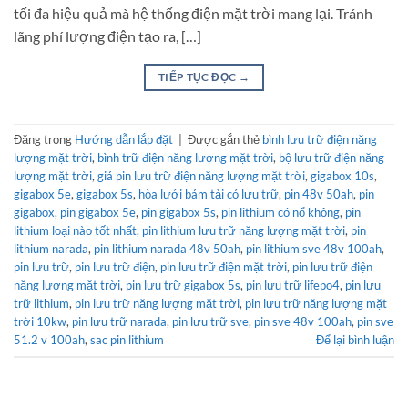
tối đa hiệu quả mà hệ thống điện mặt trời mang lại. Tránh
lãng phí lượng điện tạo ra, […]
TIẾP TỤC ĐỌC
→
Đăng trong
Hướng dẫn lắp đặt
|
Được gắn thẻ
bình lưu trữ điện năng
lượng mặt trời
,
bình trữ điện năng lượng mặt trời
,
bộ lưu trữ điện năng
lượng mặt trời
,
giá pin lưu trữ điện năng lượng mặt trời
,
gigabox 10s
,
gigabox 5e
,
gigabox 5s
,
hòa lưới bám tải có lưu trữ
,
pin 48v 50ah
,
pin
gigabox
,
pin gigabox 5e
,
pin gigabox 5s
,
pin lithium có nổ không
,
pin
lithium loại nào tốt nhất
,
pin lithium lưu trữ năng lượng mặt trời
,
pin
lithium narada
,
pin lithium narada 48v 50ah
,
pin lithium sve 48v 100ah
,
pin lưu trữ
,
pin lưu trữ điện
,
pin lưu trữ điện mặt trời
,
pin lưu trữ điện
năng lượng mặt trời
,
pin lưu trữ gigabox 5s
,
pin lưu trữ lifepo4
,
pin lưu
trữ lithium
,
pin lưu trữ năng lượng mặt trời
,
pin lưu trữ năng lượng mặt
trời 10kw
,
pin lưu trữ narada
,
pin lưu trữ sve
,
pin sve 48v 100ah
,
pin sve
51.2 v 100ah
,
sac pin lithium
Để lại bình luận