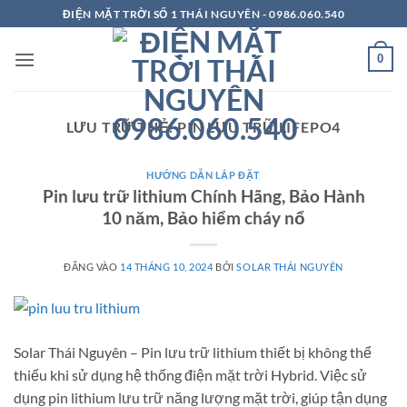
Bỏ
ĐIỆN MẶT TRỜI SỐ 1 THÁI NGUYÊN - 0986.060.540
qua
nội
0
dung
LƯU TRỮ THẺ:
PIN LƯU TRỮ LIFEPO4
HƯỚNG DẪN LẮP ĐẶT
Pin lưu trữ lithium Chính Hãng, Bảo Hành
10 năm, Bảo hiểm cháy nổ
ĐĂNG VÀO
14 THÁNG 10, 2024
BỞI
SOLAR THÁI NGUYÊN
Solar Thái Nguyên – Pin lưu trữ lithium thiết bị không thể
thiếu khi sử dụng hệ thống điện mặt trời Hybrid. Việc sử
dụng pin lithium lưu trữ năng lượng mặt trời, giúp tận dụng