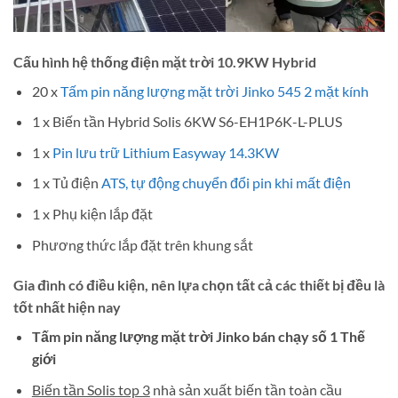
Cấu hình hệ thống điện mặt trời 10.9KW Hybrid
20 x
Tấm pin năng lượng mặt trời Jinko 545 2 mặt kính
1 x Biến tần Hybrid Solis 6KW S6-EH1P6K-L-PLUS
1 x
Pin lưu trữ Lithium Easyway 14.3KW
1 x Tủ điện
ATS, tự động chuyển đổi pin khi mất điện
1 x Phụ kiện lắp đặt
Phương thức lắp đặt trên khung sắt
Gia đình có điều kiện, nên lựa chọn tất cả các thiết bị đều là
tốt nhất hiện nay
Tấm pin năng lượng mặt trời Jinko bán chạy số 1 Thế
giới
Biến tần Solis top 3
nhà sản xuất biến tần toàn cầu