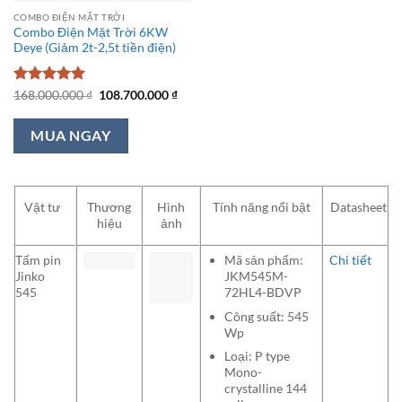
COMBO ĐIỆN MẶT TRỜI
Combo Điện Mặt Trời 6KW
Deye (Giảm 2t-2,5t tiền điện)
Được xếp
Giá
Giá
168.000.000
₫
108.700.000
₫
gốc
hiện
hạng
5
5
là:
tại
sao
168.000.000 ₫.
là:
MUA NGAY
108.700.000 ₫.
Vật tư
Thương
Hình
Tính năng nổi bật
Datasheet
hiệu
ảnh
Tấm pin
Mã sản phẩm:
Chi tiết
Jinko
JKM545M-
545
72HL4-BDVP
Công suất: 545
Wp
Loại: P type
Mono-
crystalline 144