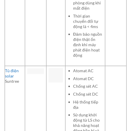
phòng dùng khi
mất điện
Thời gian
chuyển đổi tự
động là < 4ms
Đảm bảo nguồn
điện thật ổn
định khi máy
phát điện hoạt
động
Tủ điện
Atomat AC
solar
Atomat DC
Suntree
Chống sét AC
Chống sét DC
Hệ thống tiếp
địa
Sử dụng khởi
động từ LS cho
khả năng hoạt
động bền bỉ và