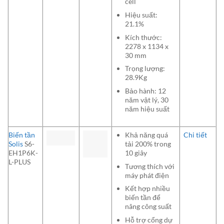
cell
Hiệu suất:
21.1%
Kích thước:
2278 x 1134 x
30 mm
Trọng lượng:
28.9Kg
Bảo hành: 12
năm vật lý, 30
năm hiệu suất
Biến tần
Khả năng quá
Chi tiết
Solis
S6-
tải 200% trong
EH1P6K-
10 giây
L-PLUS
Tương thích với
máy phát điện
Kết hợp nhiều
biến tần để
nâng công suất
Hỗ trợ cổng dự