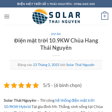
Bỏ
ĐIỆN MẶT TRỜI SỐ 1 THÁI NGUYÊN - 0986.060.540
qua
nội
0
dung
DỰ ÁN
Điện mặt trời 10.9KW Chùa Hang
Thái Nguyên
Đăng vào
23 Tháng 2, 2025
bởi
Solar Thái Nguyên
5/5 - (6 bình chọn)
Solar Thái Nguyên
– Thi công
hệ thống điện mặt trời
10.9KW Hybrid
Tại gia đình Mr. Thắng, sinh sống tại Chùa