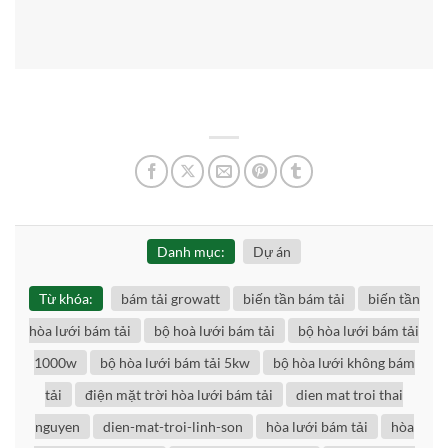
Danh mục:
Dự án
Từ khóa:
bám tải growatt
biến tần bám tải
biến tần
hòa lưới bám tải
bộ hoà lưới bám tải
bộ hòa lưới bám tải
1000w
bộ hòa lưới bám tải 5kw
bộ hòa lưới không bám
tải
điện mặt trời hòa lưới bám tải
dien mat troi thai
nguyen
dien-mat-troi-linh-son
hòa lưới bám tải
hòa