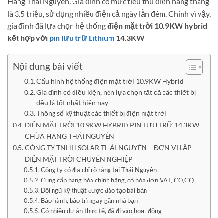
Hang Thái Nguyên. Gia đình có mức tiêu thụ điện hàng tháng
là 3.5 triệu, sử dụng nhiều điện cả ngày lẫn đêm. Chính vì vậy,
gia đình đã lựa chọn hệ thống
điện mặt trời 10.9KW hybrid
kết hợp với
pin lưu trữ Lithium
14.3KW
Nội dung bài viết
Cấu hình hệ thống điện mặt trời 10.9KW Hybrid
Gia đình có điều kiện, nên lựa chọn tất cả các thiết bị
đều là tốt nhất hiện nay
Thông số kỹ thuật các thiết bị điện mặt trời
ĐIỆN MẶT TRỜI 10.9KW HYBRID PIN LƯU TRỮ 14.3KW
CHÙA HANG THÁI NGUYÊN
CÔNG TY TNHH SOLAR THÁI NGUYÊN – ĐƠN VỊ LẮP
ĐIỆN MẶT TRỜI CHUYÊN NGHIỆP
Công ty có địa chỉ rõ ràng tại Thái Nguyên
Cung cấp hàng hóa chính hãng, có hóa đơn VAT, CO,CQ
Đội ngũ kỹ thuật được đào tạo bài bản
Bảo hành, bảo trì ngay gần nhà bạn
Có nhiều dự án thực tế, đã đi vào hoạt động