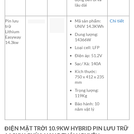
lâu dài
Pin lưu
Mã sản phẩm:
Chi tiết
trữ
UNIV 14.3KWh
Lithium
Dung lượng:
Easyway
14366W
14.3kw
Loại cell: LFP
Điện áp: 51.2V
Sạc/ Xả: 140A
Kích thước:
750 x 412 x 235
mm
Trọng lượng:
119Kg
Bảo hành: 10
năm vật lý
ĐIỆN MẶT TRỜI 10.9KW HYBRID PIN LƯU TRỮ