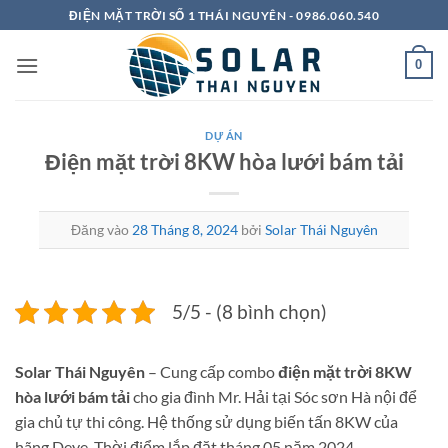
Bỏ
ĐIỆN MẶT TRỜI SỐ 1 THÁI NGUYÊN - 0986.060.540
qua
nội
0
dung
DỰ ÁN
Điện mặt trời 8KW hòa lưới bám tải
Đăng vào
28 Tháng 8, 2024
bởi
Solar Thái Nguyên
5/5 - (8 bình chọn)
Solar Thái Nguyên
– Cung cấp combo
điện mặt trời 8KW
hòa lưới bám tải
cho gia đình Mr. Hải tại Sóc sơn Hà nội để
gia chủ tự thi công. Hệ thống sử dụng biến tấn 8KW của
hãng Deye. Thời điểm lắp đặt tháng 05 năm 2024.