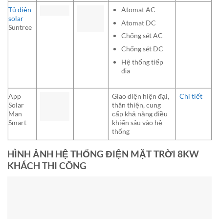
Tủ điện
Atomat AC
solar
Atomat DC
Suntree
Chống sét AC
Chống sét DC
Hệ thống tiếp
địa
App
Giao diện hiện đại,
Chi tiết
Solar
thân thiện, cung
Man
cấp khả năng điều
Smart
khiển sâu vào hệ
thống
HÌNH ẢNH HỆ THỐNG ĐIỆN MẶT TRỜI 8KW
KHÁCH THI CÔNG