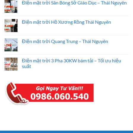
luận
Điện mặt trời Sân Bóng Sở Giáo Dục – Thái Nguyên
ở
Điện
Không
mặt
có
trời
bình
Karaoke
luận
Điện mặt trời Hồ Xương Rồng Thái Nguyên
Lan
ở
Cường
Điện
Không
Thái
mặt
có
Nguyên
trời
bình
Sân
luận
Điện mặt trời Quang Trung – Thái Nguyên
Bóng
ở
Sở
Điện
Không
Giáo
mặt
có
Dục
trời
bình
–
Hồ
luận
Điện mặt trời 3 Pha 30KW bám tải – Tối ưu hiệu
Thái
Xương
ở
suất
Nguyên
Rồng
Điện
Thái
mặt
Không
Nguyên
trời
có
Quang
bình
Trung
luận
–
ở
Thái
Điện
Nguyên
mặt
trời
3
Pha
30KW
bám
tải
–
Tối
ưu