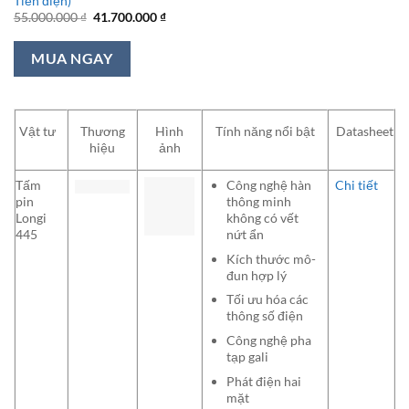
Tiền điện)
Giá
Giá
55.000.000
₫
41.700.000
₫
gốc
hiện
là:
tại
55.000.000 ₫.
là:
MUA NGAY
41.700.000 ₫.
Vật tư
Thương
Hình
Tính năng nổi bật
Datasheet
hiệu
ảnh
Tấm
Công nghệ hàn
Chi tiết
pin
thông minh
Longi
không có vết
445
nứt ẩn
Kích thước mô-
đun hợp lý
Tối ưu hóa các
thông số điện
Công nghệ pha
tạp gali
Phát điện hai
mặt