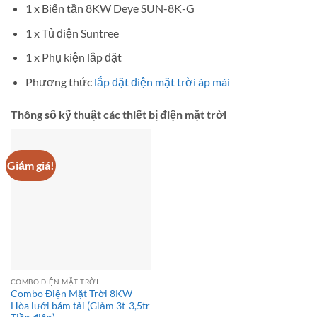
1 x Biến tần 8KW Deye SUN-8K-G
1 x Tủ điện Suntree
1 x Phụ kiện lắp đặt
Phương thức
lắp đặt điện mặt trời áp mái
Thông số kỹ thuật các thiết bị điện mặt trời
Giảm giá!
COMBO ĐIỆN MẶT TRỜI
Combo Điện Mặt Trời 8KW
Hòa lưới bám tải (Giảm 3t-3,5tr