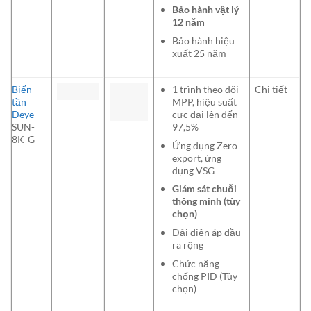
Bảo hành vật lý
12 năm
Bảo hành hiệu
xuất 25 năm
Biến
1 trình theo dõi
Chi tiết
tần
MPP, hiệu suất
Deye
cực đại lên đến
SUN-
97,5%
8K-G
Ứng dụng Zero-
export, ứng
dụng VSG
Giám sát chuỗi
thông minh (tùy
chọn)
Dải điện áp đầu
ra rộng
Chức năng
chống PID (Tùy
chọn)