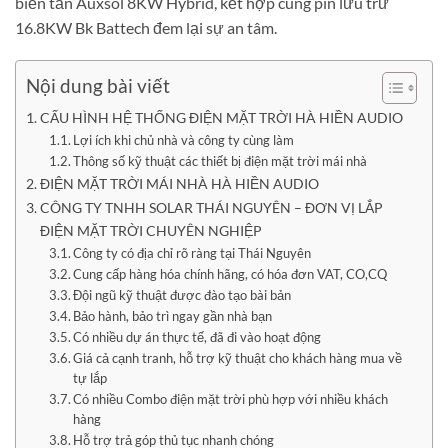
biến tần Auxsol 8KW Hybrid, kết hợp cùng pin lưu trữ
16.8KW Bk Battech đem lại sự an tâm.
Nội dung bài viết
CẤU HÌNH HỆ THỐNG ĐIỆN MẶT TRỜI HÀ HIỀN AUDIO
Lợi ích khi chủ nhà và công ty cùng làm
Thông số kỹ thuật các thiết bị điện mặt trời mái nhà
ĐIỆN MẶT TRỜI MÁI NHÀ HÀ HIỀN AUDIO
CÔNG TY TNHH SOLAR THÁI NGUYÊN – ĐƠN VỊ LẮP
ĐIỆN MẶT TRỜI CHUYÊN NGHIỆP
Công ty có địa chỉ rõ ràng tại Thái Nguyên
Cung cấp hàng hóa chính hãng, có hóa đơn VAT, CO,CQ
Đội ngũ kỹ thuật được đào tạo bài bản
Bảo hành, bảo trì ngay gần nhà bạn
Có nhiều dự án thực tế, đã đi vào hoạt động
Giá cả cạnh tranh, hỗ trợ kỹ thuật cho khách hàng mua về
tự lắp
Có nhiều Combo điện mặt trời phù hợp với nhiều khách
hàng
Hỗ trợ trả góp thủ tục nhanh chóng