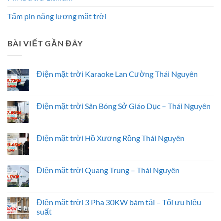
Tấm pin năng lượng mặt trời
BÀI VIẾT GẦN ĐÂY
Điện mặt trời Karaoke Lan Cường Thái Nguyên
Không
có
bình
luận
Điện mặt trời Sân Bóng Sở Giáo Dục – Thái Nguyên
ở
Điện
Không
mặt
có
trời
bình
Karaoke
luận
Điện mặt trời Hồ Xương Rồng Thái Nguyên
Lan
ở
Cường
Điện
Không
Thái
mặt
có
Nguyên
trời
bình
Sân
luận
Điện mặt trời Quang Trung – Thái Nguyên
Bóng
ở
Sở
Điện
Không
Giáo
mặt
có
Dục
trời
bình
–
Hồ
luận
Điện mặt trời 3 Pha 30KW bám tải – Tối ưu hiệu
Thái
Xương
ở
suất
Nguyên
Rồng
Điện
Thái
mặt