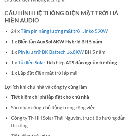
CẤU HÌNH HỆ THỐNG ĐIỆN MẶT TRỜI HÀ
HIỀN AUDIO
24 x
Tấm pin năng lượng mặt trời Jinko 590W
1 x
Biến tần AuxSol 6KW Hybrid BH 5 năm
1 x
Pin lưu trữ BK Battech 16.8KW
BH 5 năm
1 x
Tủ điện Solar
Tích hợp
ATS đảo nguồn tự động
1 x Lắp đặt điện mặt trời áp mái
Lợi ích khi chủ nhà và công ty cùng làm
Tiết kiệm chi phí lắp đặt cho chủ nhà
Sẵn nhân công, chủ động trong công việc
Công ty TNHH Solar Thái Nguyên, trực tiếp hướng dẫn
thi công
Tiết kiệm thời gian