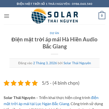
Bỏ
ĐIỆN MẶT TRỜI SỐ 1 THÁI NGUYÊN - 0986.060.540
qua
nội
0
dung
DỰ ÁN
Điện mặt trời áp mái Hà Hiền Audio
Bắc Giang
Đăng vào
2 Tháng 3, 2026
bởi
Solar Thái Nguyên
5/5 - (4 bình chọn)
Solar Thái Nguyên
– Triển khai thực hiện công trình
điện
mặt trời áp mái tại Lục Ngạn Bắc Giang
. Công trình sử dụng