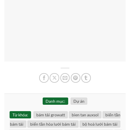
Danh mục:
Dự án
Từ khóa:
bám tải growatt
bien tan auxsol
biến tần
bám tải
biến tần hòa lưới bám tải
bộ hoà lưới bám tải