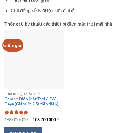
Chủ động xử lý được sự cố nhỏ
Thông số kỹ thuật các thiết bị điện mặt trời mái nhà
Giảm giá!
COMBO ĐIỆN MẶT TRỜI
Combo Điện Mặt Trời 6KW
Deye (Giảm 2t-2,5t tiền điện)
Được xếp
Giá
Giá
168.000.000
₫
108.700.000
₫
gốc
hiện
hạng
5
5
là:
tại
sao
168.000.000 ₫.
là: