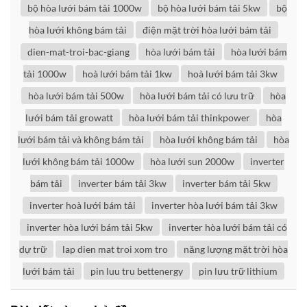
bộ hòa lưới bám tải 1000w
bộ hòa lưới bám tải 5kw
bộ
hòa lưới không bám tải
điện mặt trời hòa lưới bám tải
dien-mat-troi-bac-giang
hòa lưới bám tải
hòa lưới bám
tải 1000w
hoà lưới bám tải 1kw
hoà lưới bám tải 3kw
hòa lưới bám tải 500w
hòa lưới bám tải có lưu trữ
hòa
lưới bám tải growatt
hòa lưới bám tải thinkpower
hòa
lưới bám tải và không bám tải
hòa lưới không bám tải
hòa
lưới không bám tải 1000w
hòa lưới sun 2000w
inverter
bám tải
inverter bám tải 3kw
inverter bám tải 5kw
inverter hoà lưới bám tải
inverter hòa lưới bám tải 3kw
inverter hòa lưới bám tải 5kw
inverter hòa lưới bám tải có
dự trữ
lap dien mat troi xom tro
năng lượng mặt trời hòa
lưới bám tải
pin luu tru bettenergy
pin lưu trữ lithium