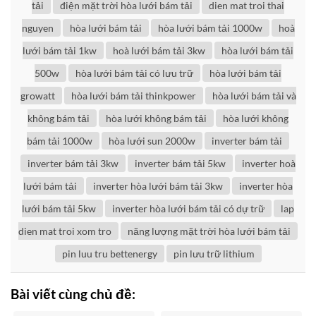
tải
điện mặt trời hòa lưới bám tải
dien mat troi thai
nguyen
hòa lưới bám tải
hòa lưới bám tải 1000w
hoà
lưới bám tải 1kw
hoà lưới bám tải 3kw
hòa lưới bám tải
500w
hòa lưới bám tải có lưu trữ
hòa lưới bám tải
growatt
hòa lưới bám tải thinkpower
hòa lưới bám tải và
không bám tải
hòa lưới không bám tải
hòa lưới không
bám tải 1000w
hòa lưới sun 2000w
inverter bám tải
inverter bám tải 3kw
inverter bám tải 5kw
inverter hoà
lưới bám tải
inverter hòa lưới bám tải 3kw
inverter hòa
lưới bám tải 5kw
inverter hòa lưới bám tải có dự trữ
lap
dien mat troi xom tro
năng lượng mặt trời hòa lưới bám tải
pin luu tru bettenergy
pin lưu trữ lithium
Bài viết cùng chủ đề: