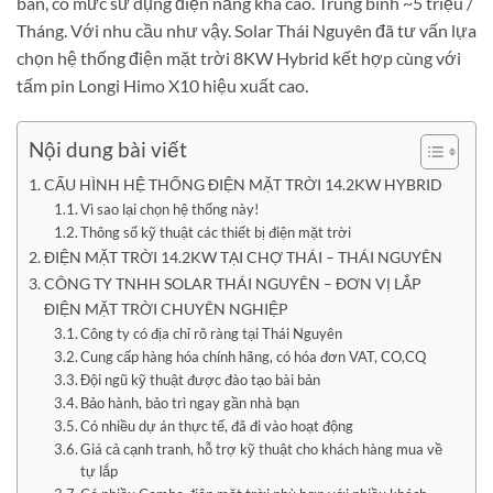
bán, có mức sử dụng điện năng khá cao. Trung bình ~5 triệu /
Tháng. Với nhu cầu như vậy. Solar Thái Nguyên đã tư vấn lựa
chọn hệ thống điện mặt trời 8KW Hybrid kết hợp cùng với
tấm pin Longi Himo X10 hiệu xuất cao.
Nội dung bài viết
CẤU HÌNH HỆ THỐNG ĐIỆN MẶT TRỜI 14.2KW HYBRID
Vì sao lại chọn hệ thống này!
Thông số kỹ thuật các thiết bị điện mặt trời
ĐIỆN MẶT TRỜI 14.2KW TẠI CHỢ THÁI – THÁI NGUYÊN
CÔNG TY TNHH SOLAR THÁI NGUYÊN – ĐƠN VỊ LẮP
ĐIỆN MẶT TRỜI CHUYÊN NGHIỆP
Công ty có địa chỉ rõ ràng tại Thái Nguyên
Cung cấp hàng hóa chính hãng, có hóa đơn VAT, CO,CQ
Đội ngũ kỹ thuật được đào tạo bài bản
Bảo hành, bảo trì ngay gần nhà bạn
Có nhiều dự án thực tế, đã đi vào hoạt động
Giá cả cạnh tranh, hỗ trợ kỹ thuật cho khách hàng mua về
tự lắp