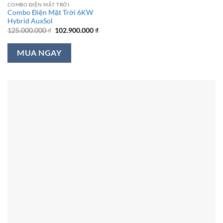
COMBO ĐIỆN MẶT TRỜI
Combo Điện Mặt Trời 6KW
Hybrid AuxSol
Giá
Giá
125.000.000
₫
102.900.000
₫
gốc
hiện
là:
tại
125.000.000 ₫.
là:
MUA NGAY
102.900.000 ₫.