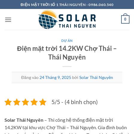
Bỏ
ĐIỆN MẶT TRỜI SỐ 1 THÁI NGUYÊN - 0986.060.540
qua
nội
0
dung
DỰ ÁN
Điện mặt trời 14.2KW Chợ Thái –
Thái Nguyên
Đăng vào
24 Tháng 9, 2025
bởi
Solar Thái Nguyên
5/5 - (4 bình chọn)
Solar Thái Nguyên
– Thi công hệ thống điện mặt trời
14.2KW tại khu vực Chợ Thái – Thái Nguyên. Gia đình buôn