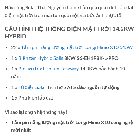
Hãy cùng Solar Thái Nguyên tham khảo qua quá trình lắp đặt
điện mặt trời trên mái tôn qua một vài bức ảnh thực tế
CẤU HÌNH HỆ THỐNG ĐIỆN MẶT TRỜI 14.2KW
HYBRID
22 x
Tấm pin năng lượng mặt trời Longi Himo X10 645W
1 x
Biến tần Hybrid Solis
8KW S6-EH1P8K-L-PRO
1 x
Pin lưu trữ Lithium Easyway
14.3KW bảo hành 10
năm
1 x
Tủ điện Solar
Tích hợp
ATS đảo nguồn tự động
1 x Phụ kiện lắp đặt
Vì sao lại chọn hệ thống này!
Tấm pin năng lượng mặt trời Longi Himo X10 công nghệ
mới nhất